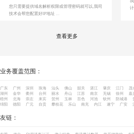
我
您只需要提供域名解析权限或管理密码就可以,我司
计
技术会帮您配置好IP地址 ...
查看更多
业务覆盖范围：
广东
广州
深圳
珠海
汕头
佛山
韶关
湛江
肇庆
江门
茂
湖州
金华
衢州
台州
丽水
舟山
江苏
南京
无锡
徐州
嘉
梧州
北海
崇左
来宾
贺州
玉林
百色
河池
钦州
防城港
绵阳
德阳
广元
自贡
攀枝花
乐山
南充
内江
遂宁
广安
友链：