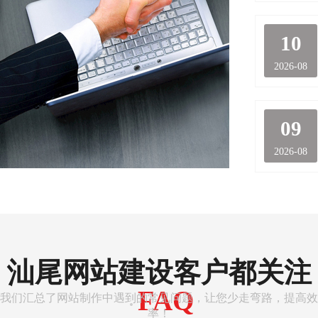
10
2026-08
09
2026-08
汕尾网站建设客户都关注
FAQ
我们汇总了网站制作中遇到的常见问题，让您少走弯路，提高效
·
率！