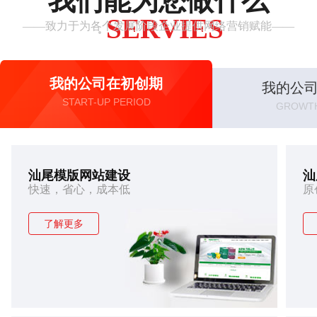
我们能为您做什么
SERVIES
——致力于为各个发展阶段企业提供网络营销赋能——
·
我的公司在初创期
我的公
START-UP PERIOD
GROWTH
汕尾模版网站建设
汕
快速，省心，成本低
原
了解更多