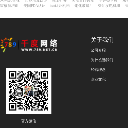
东莞seo优化
印尼清真认证
佛山打井
客流量计数器
学开锁学校
东
审核员培训
美国FDA认证
iso认证机构
钢化玻璃厂
柴油发电机组
关于我们
公司介绍
为什么选我们
经营理念
企业文化
官方微信