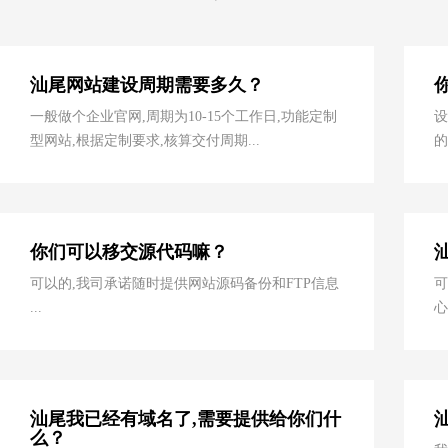
汕尾网站建设周期需要多久？
一般做个企业官网,周期为10-15个工作日,功能定制
设
型网站,根据定制要求,核算交付周期...
的
你们可以移交源代码嘛？
可以的,我司承诺随时提供网站源码备份和FTP信息
可
...
心
汕尾我已经有域名了,需要提供给你们什
么？