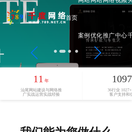
IGN
TE
ICAL
LOPER
网站
网站
网络
视频
首页
案例
优化
推广
中心
计
例!
11
1097
年
汕尾网站建设与网络推
36行业 1027
广实战运营实战经验
客户支持和