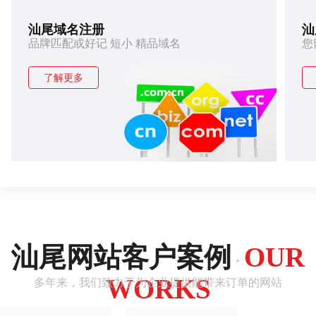
汕尾域名注册
汕
品牌匹配或好记 短小 精品域名
您
了解更多
汕尾网站客户案例
OUR
·
WORKS
多年来，我们致力于为企业提供能带来订单的网站