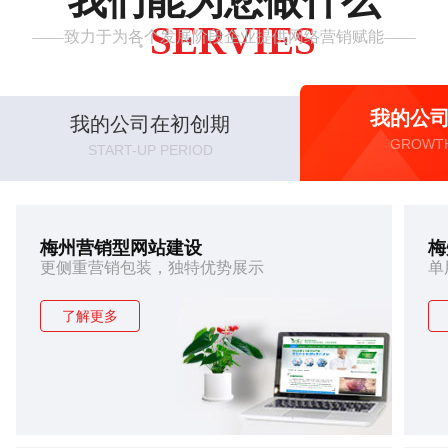
我们能为您做什么
SERVIES
——致力于为各个发展阶段企业提供网络营销赋能——
·
我的公
我的公司在初创期
GROWTH
START-UP PERIOD
梅州营销型网站建设
梅
更侧重营销包装，独特优势展示
单
了解更多