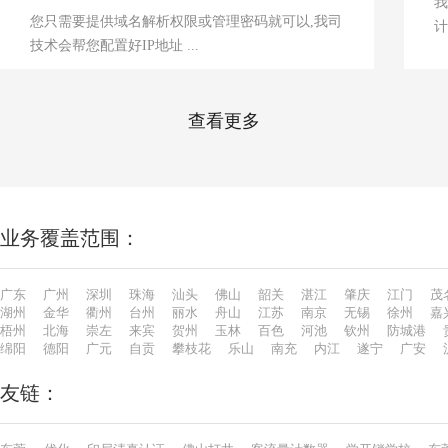
我
您只需要提供域名解析权限或管理密码就可以,我司
计
技术会帮您配置好IP地址 ...
查看更多
业务覆盖范围：
广东
广州
深圳
珠海
汕头
佛山
韶关
湛江
肇庆
江门
茂
湖州
金华
衢州
台州
丽水
舟山
江苏
南京
无锡
徐州
嘉
梧州
北海
崇左
来宾
贺州
玉林
百色
河池
钦州
防城港
绵阳
德阳
广元
自贡
攀枝花
乐山
南充
内江
遂宁
广安
友链：