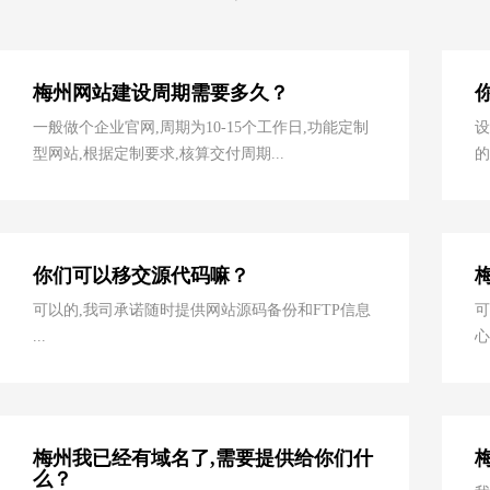
梅州网站建设周期需要多久？
一般做个企业官网,周期为10-15个工作日,功能定制
设
型网站,根据定制要求,核算交付周期...
的
你们可以移交源代码嘛？
可以的,我司承诺随时提供网站源码备份和FTP信息
可
...
心
梅州我已经有域名了,需要提供给你们什
么？