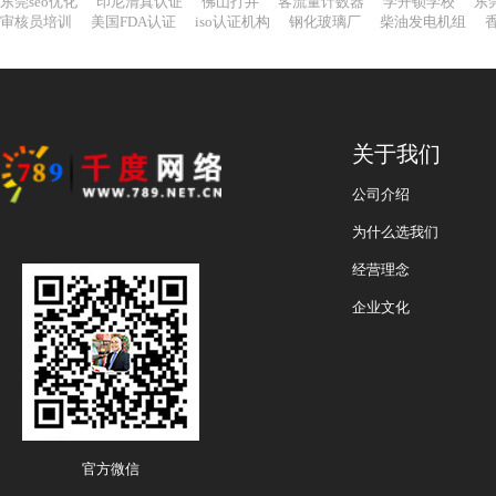
东莞seo优化
印尼清真认证
佛山打井
客流量计数器
学开锁学校
东
审核员培训
美国FDA认证
iso认证机构
钢化玻璃厂
柴油发电机组
关于我们
公司介绍
为什么选我们
经营理念
企业文化
官方微信