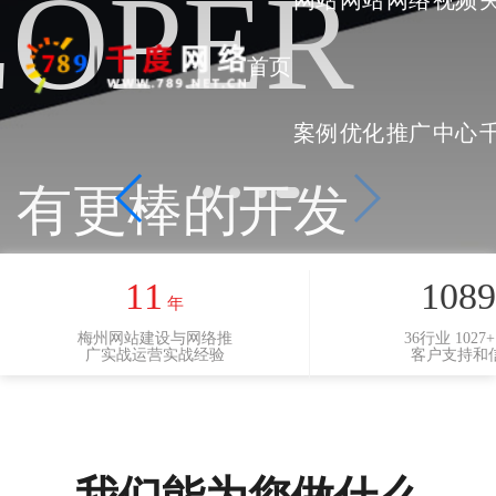
IGN
TE
ICAL
LOPER
网站
网站
网络
视频
首页
案例
优化
推广
中心
，有更棒的开发
11
1095
年
梅州网站建设与网络推
36行业 1027
广实战运营实战经验
客户支持和