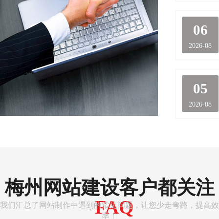
06
2026-08
05
2026-08
梅州网站建设客户都关注
FAQ
我们汇总了网站制作中遇到的常见问题，让您少走弯路，提高效
·
率！