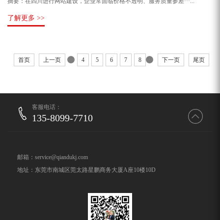
摘要：在四川进行网站建设，企业常面临价格不透明、服务质量参差···...
了解更多 >>
···
···
首页
上一页
4
5
6
7
8
下一页
尾页
客服电话：
135-8099-7710
邮箱：service@qiandukj.com
地址：东莞市南城区莞太路星鹏商务大厦A座10楼10D