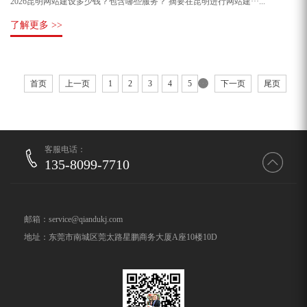
2026昆明网站建设多少钱？包含哪些服务？ 摘要在昆明进行网站建···...
了解更多 >>
···
首页
上一页
1
2
3
4
5
下一页
尾页
客服电话：
135-8099-7710
邮箱：service@qiandukj.com
地址：东莞市南城区莞太路星鹏商务大厦A座10楼10D