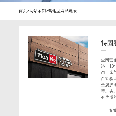
首页
>
网站案例
>
营销型网站建设
特固
全网营销
络，1
询！东
产经验,
金属胶
等。实
有优质
查