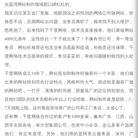
在荔湾
网站制作
领域那口碑杠杠的。
我采访过某五金厂老板，他跟我说之前找别的网络公司
做网站
，价
格贵不说，后期网站出问题，业务员离职了，根本找不到人维护，
愁死他了。后来找到了千度网络，技术员直接接单。他们家
做网站
4000元叁年，这性价比一下子就出来了！不像有些公司，养一堆业
务员，网站价格里还包含业务员底薪和提成，价格贵还没保障。千
度网络技术员接单的模式，售后妥妥的，有啥问题随时能找到人处
理。
千度网络成立14年了，网站策划和制作经验那叫一个丰富。他们做
出来的网站特别符合行业特点，风格时尚大气。就说给某服装厂做
的网站吧，一打开，满满的时尚感，跟服装厂的定位特别契合。而
且他们团队的技术员都有6年以上行业经验，
网站制作
速度超快，3 -
7天就能上线。这对着急宣传推广的公司和工厂来说，太省心了。
还有啊，千度网络合作过的客户有1000多家，遍布广东、江西、山
西等全国各地，有大型集团公司，也有中小企业。这么多客户选择
他们，肯定有道理。另外，他们用的是阿里云服务器，深圳、广